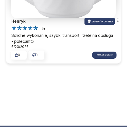
Henryk
zweryfikowano
5
Solidne wykonanie, szybki transport, rzetelna obsługa
- polecam💯
6/23/2026
0
0
zobacz produkt