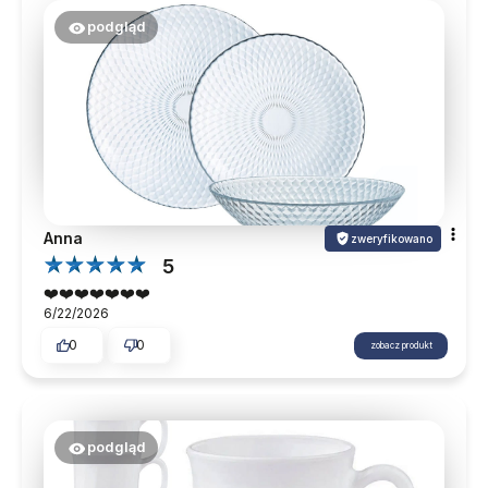
podgląd
Anna
zweryfikowano
5
❤️❤️❤️❤️❤️❤️❤️
6/22/2026
0
0
zobacz produkt
podgląd