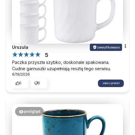
Urszula
zweryfikowano
5
Paczka przyszła szybko, doskonale spakowana.
Cudne garnuszki uzupełniają resztę tego serwisu.
6/19/2026
0
0
zobacz produkt
podgląd