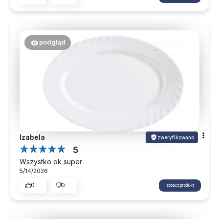
podgląd
Izabela
zweryfikowano
5
Wszystko ok super
5/14/2026
0
0
zobacz produkt