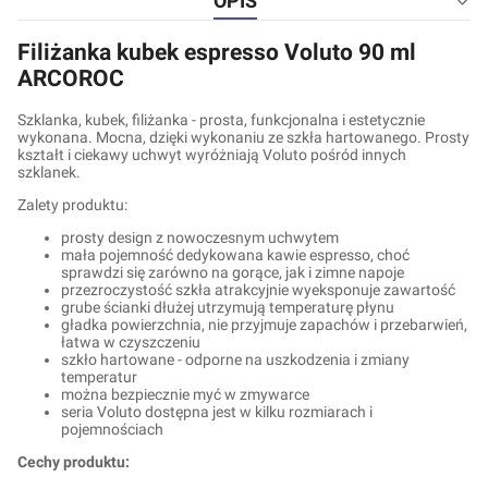
OPIS
Filiżanka kubek espresso Voluto 90 ml
ARCOROC
Szklanka, kubek, filiżanka - prosta, funkcjonalna i estetycznie
wykonana. Mocna, dzięki wykonaniu ze szkła hartowanego. Prosty
kształt i ciekawy uchwyt wyróżniają Voluto pośród innych
szklanek.
Zalety produktu:
prosty design z nowoczesnym uchwytem
mała pojemność dedykowana kawie espresso, choć
sprawdzi się zarówno na gorące, jak i zimne napoje
przezroczystość szkła atrakcyjnie wyeksponuje zawartość
grube ścianki dłużej utrzymują temperaturę płynu
gładka powierzchnia, nie przyjmuje zapachów i przebarwień,
łatwa w czyszczeniu
szkło hartowane - odporne na uszkodzenia i zmiany
temperatur
można bezpiecznie myć w zmywarce
seria Voluto dostępna jest w kilku rozmiarach i
pojemnościach
Cechy produktu: