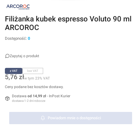
Filiżanka kubek espresso Voluto 90 ml
ARCOROC
Dostępność:
0
Zapytaj o produkt
z VAT
bez VAT
Cena
5,76 zł
w tym 23% VAT
w tym
23%
VAT
Ceny podane bez kosztów dostawy.
Dostawa
od 14,99 zł
- InPost Kurier
dostawa 1-2 dni robocze
Powiadom mnie o dostępności