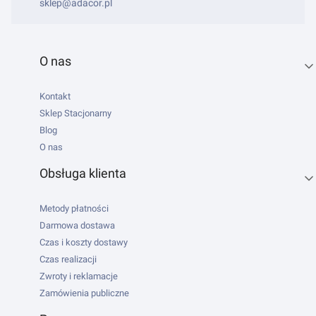
sklep@adacor.pl
Linki w stopce
O nas
Kontakt
Sklep Stacjonarny
Blog
O nas
Obsługa klienta
Metody płatności
Darmowa dostawa
Czas i koszty dostawy
Czas realizacji
Zwroty i reklamacje
Zamówienia publiczne