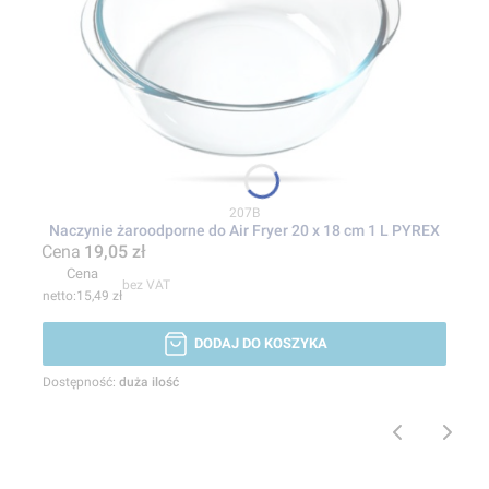
Kod produktu
207B
Naczynie żaroodporne do Air Fryer 20 x 18 cm 1 L PYREX
Cena
19,05 zł
Cena
bez VAT
15,49 zł
DODAJ DO KOSZYKA
Dostępność:
duża ilość