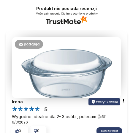
Produkt nie posiada recenzji
Może zainteresują Cię inne ocenione produkty
podgląd
Irena
zweryfikowano
5
Wygodne, idealne dla 2- 3 osób , polecam 👍️💯
6/3/2026
0
0
zobacz produkt