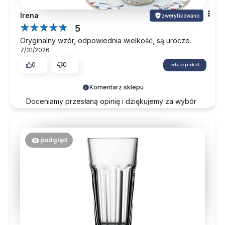
Irena
zweryfikowano
5
Oryginalny wzór, odpowiednia wielkość, są urocze.
7/31/2026
0
0
zobacz produkt
Komentarz sklepu
Doceniamy przesłaną opinię i dziękujemy za wybór
naszego sklepu. Dokładamy wszelkich starań, aby
proces zakupowy na każdym etapie był w pełni
komfortowy. Zapraszamy do ponownych
podgląd
odwiedzin.