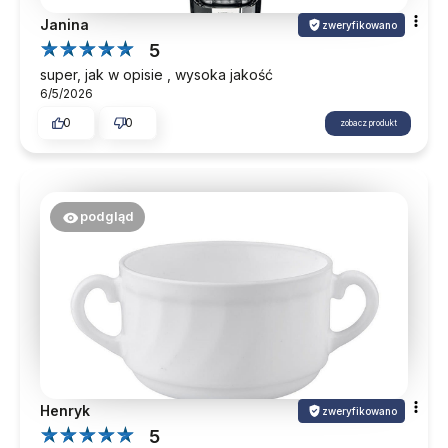
Janina
zweryfikowano
5
super, jak w opisie , wysoka jakość
6/5/2026
0
0
zobacz produkt
podgląd
Henryk
zweryfikowano
5