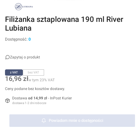
Filiżanka sztaplowana 190 ml River
Lubiana
Dostępność:
0
Zapytaj o produkt
z VAT
bez VAT
Cena
16,96 zł
w tym 23% VAT
w tym
23%
VAT
Ceny podane bez kosztów dostawy.
Dostawa
od 14,99 zł
- InPost Kurier
dostawa 1-2 dni robocze
Powiadom mnie o dostępności