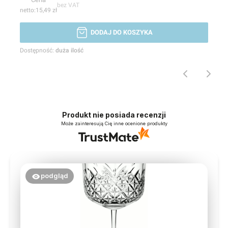
bez VAT
15,49 zł
DODAJ DO KOSZYKA
Dostępność:
duża ilość
Produkt nie posiada recenzji
Może zainteresują Cię inne ocenione produkty
podgląd