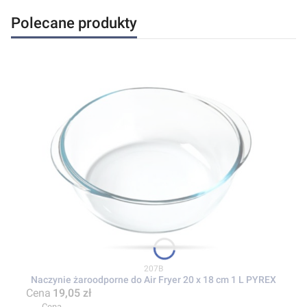
Polecane produkty
Kod produktu
207B
Naczynie żaroodporne do Air Fryer 20 x 18 cm 1 L PYREX
Cena
19,05 zł
Cena