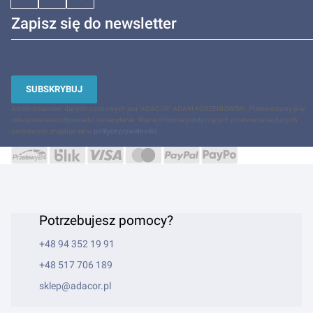
Zapisz się do newsletter
SUBSKRYBUJ
Administratorem danych osobowych jest "ADACOR" ADAM KORZENIOWSKI. Przetwarzamy je w
celu przesłania odpowiedzi na zapytanie. Więcej informacji dotyczących przetwarzania danych
osobowych znajduje się w
polityce prywatności
.
Potrzebujesz pomocy?
+48 94 352 19 91
+48 517 706 189
sklep@adacor.pl