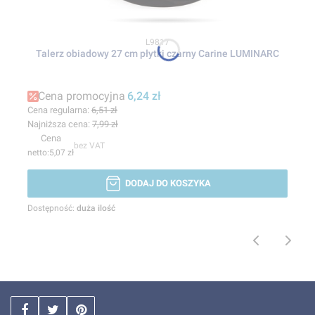
Kod produktu
L9817
Talerz obiadowy 27 cm płytki czarny Carine LUMINARC
Cena promocyjna
6,24 zł
Cena regularna:
6,51 zł
Najniższa cena:
7,99 zł
Cena
bez VAT
5,07 zł
DODAJ DO KOSZYKA
Dostępność:
duża ilość