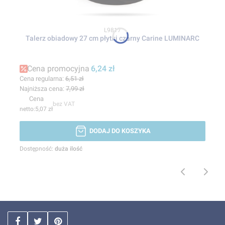
Kod produktu
L9817
Talerz obiadowy 27 cm płytki czarny Carine LUMINARC
Cena promocyjna
6,24 zł
Cena regularna:
6,51 zł
Najniższa cena:
7,99 zł
Cena
bez VAT
5,07 zł
DODAJ DO KOSZYKA
Dostępność:
duża ilość