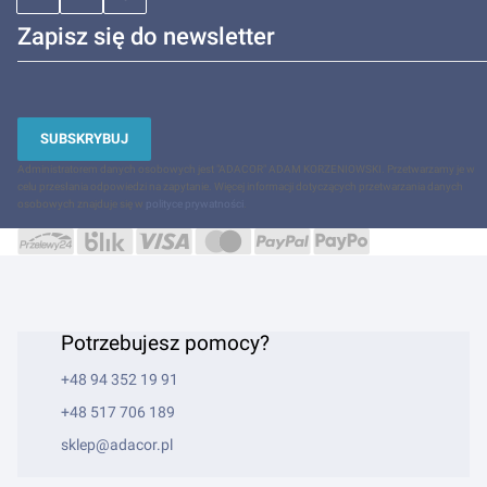
Zapisz się do newsletter
SUBSKRYBUJ
Administratorem danych osobowych jest "ADACOR" ADAM KORZENIOWSKI. Przetwarzamy je w
celu przesłania odpowiedzi na zapytanie. Więcej informacji dotyczących przetwarzania danych
osobowych znajduje się w
polityce prywatności
.
Potrzebujesz pomocy?
+48 94 352 19 91
+48 517 706 189
sklep@adacor.pl