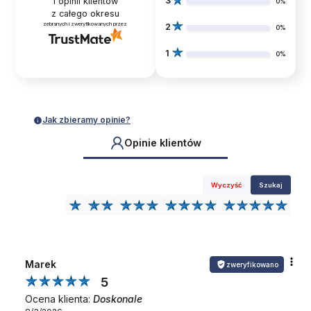
3
1
opinii klientów
0%
z całego okresu
zebranych i zweryfikowanych przez
2
0%
1
0%
Jak zbieramy opinie?
Opinie klientów
Wyczyść
Szukaj
Marek
zweryfikowano
5
Ocena klienta:
Doskonale