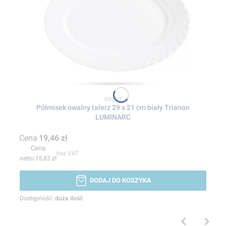
Kod produktu
09392
Półmisek owalny talerz 29 x 21 cm biały Trianon
LUMINARC
Cena
19,46 zł
Cena
bez VAT
15,82 zł
DODAJ DO KOSZYKA
Dostępność:
duża ilość