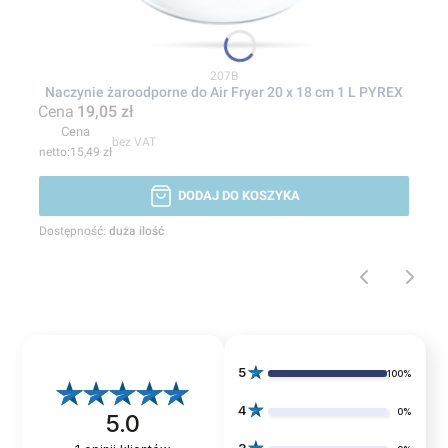
Kod produktu
207B
Naczynie żaroodporne do Air Fryer 20 x 18 cm 1 L PYREX
Cena
19,05 zł
Cena
bez VAT
15,49 zł
DODAJ DO KOSZYKA
Dostępność:
duża ilość
5
100%
4
0%
5.0