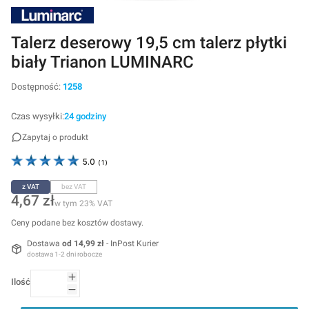
Talerz deserowy 19,5 cm talerz płytki
biały Trianon LUMINARC
Dostępność:
1258
Czas wysyłki:
24 godziny
Zapytaj o produkt
5.0
(
1
)
z VAT
bez VAT
Cena
4,67 zł
w tym 23% VAT
w tym
23%
VAT
Ceny podane bez kosztów dostawy.
Dostawa
od 14,99 zł
- InPost Kurier
dostawa 1-2 dni robocze
Ilość