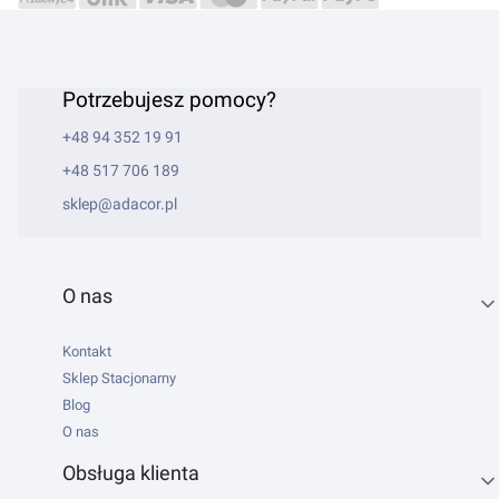
Potrzebujesz pomocy?
+48 94 352 19 91
+48 517 706 189
sklep@adacor.pl
Linki w stopce
O nas
Kontakt
Sklep Stacjonarny
Blog
O nas
Obsługa klienta