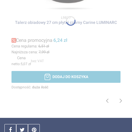
Kod produktu
L9817
Talerz obiadowy 27 cm płytki czarny Carine LUMINARC
Cena promocyjna
6,24 zł
Cena regularna:
6,51 zł
Najniższa cena:
7,99 zł
Cena
bez VAT
5,07 zł
DODAJ DO KOSZYKA
Dostępność:
duża ilość