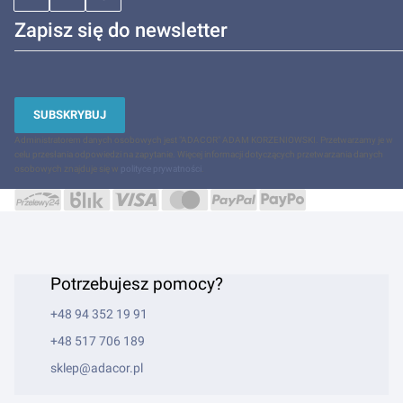
Zapisz się do newsletter
SUBSKRYBUJ
Administratorem danych osobowych jest "ADACOR" ADAM KORZENIOWSKI. Przetwarzamy je w
celu przesłania odpowiedzi na zapytanie. Więcej informacji dotyczących przetwarzania danych
osobowych znajduje się w
polityce prywatności
.
Potrzebujesz pomocy?
+48 94 352 19 91
+48 517 706 189
sklep@adacor.pl