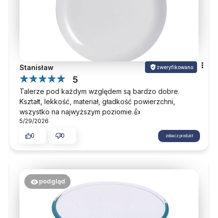
Stanisław
zweryfikowano
5
Talerze pod każdym względem są bardzo dobre.
Kształt, lekkość, materiał, gładkość powierzchni,
wszystko na najwyższym poziomie.👍️
5/29/2026
0
0
zobacz produkt
podgląd