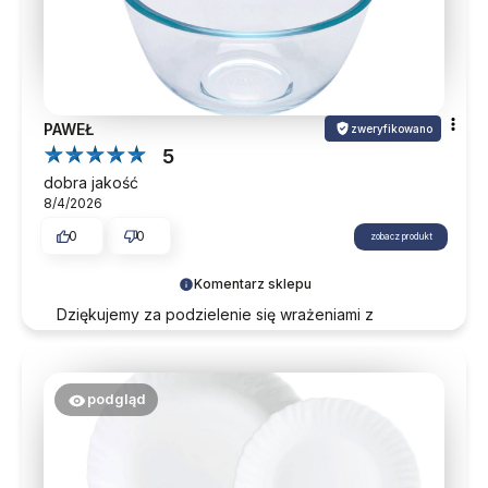
PAWEŁ
zweryfikowano
5
dobra jakość
8/4/2026
0
0
zobacz produkt
Komentarz sklepu
Dziękujemy za podzielenie się wrażeniami z
zakupów. Do zobaczenia przy kolejnych
zamówieniach.
podgląd