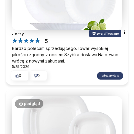
Jerzy
zweryfikowano
5
Bardzo polecam sprzedającego.Towar wysokiej
jakości i zgodny z opisem.Szybka dostawa.Na pewno
wrócę z nowymi zakupami.
5/25/2026
0
0
zobacz produkt
podgląd