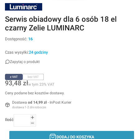
Serwis obiadowy dla 6 osób 18 el
czarny Zelie LUMINARC
Dostępność:
16
Czas wysyłki:
24 godziny
Zapytaj o produkt
z VAT
bez VAT
Cena
93,48 zł
w tym 23% VAT
w tym
23%
VAT
Ceny podane bez kosztów dostawy.
Dostawa
od 14,99 zł
- InPost Kurier
dostawa 1-2 dni robocze
Ilość
DODAJ DO KOSZYKA