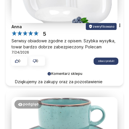
Anna
zweryfikowano
5
Serwisy obiadowe zgodne z opisem. Szybka wysyłka,
towar bardzo dobrze zabezpieczony. Polecam
7/24/2026
0
0
zobacz produkt
Komentarz sklepu
Dziękujemy za zakupy oraz za pozostawienie
opinii. Mamy nadzieję, że nasza oferta odpowie na
Państwa potrzeby również w przyszłości.
podgląd