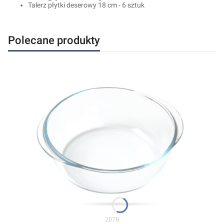
Talerz płytki deserowy 18 cm - 6 sztuk
Polecane produkty
Kod produktu
207B