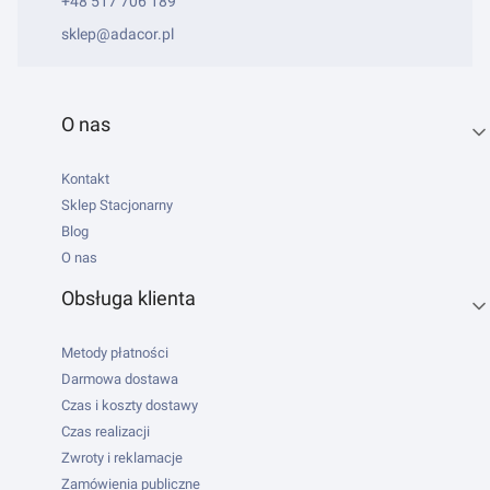
+48 517 706 189
sklep@adacor.pl
Linki w stopce
O nas
Kontakt
Sklep Stacjonarny
Blog
O nas
Obsługa klienta
Metody płatności
Darmowa dostawa
Czas i koszty dostawy
Czas realizacji
Zwroty i reklamacje
Zamówienia publiczne