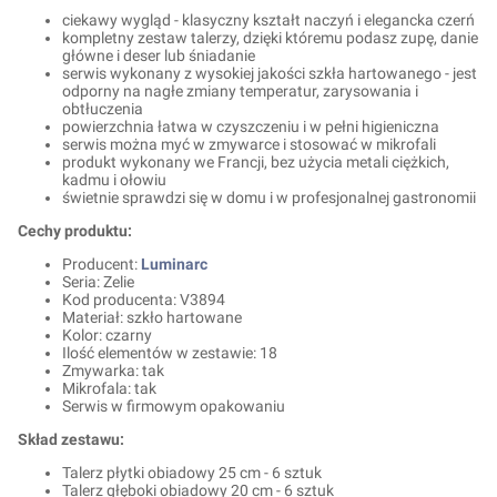
ciekawy wygląd - klasyczny kształt naczyń i elegancka czerń
kompletny zestaw talerzy, dzięki któremu podasz zupę, danie
główne i deser lub śniadanie
serwis wykonany z wysokiej jakości szkła hartowanego - jest
odporny na nagłe zmiany temperatur, zarysowania i
obtłuczenia
powierzchnia łatwa w czyszczeniu i w pełni higieniczna
serwis można myć w zmywarce i stosować w mikrofali
produkt wykonany we Francji, bez użycia metali ciężkich,
kadmu i ołowiu
świetnie sprawdzi się w domu i w profesjonalnej gastronomii
Cechy produktu:
Producent:
Luminarc
Seria: Zelie
Kod producenta: V3894
Materiał: szkło hartowane
Kolor: czarny
Ilość elementów w zestawie: 18
Zmywarka: tak
Mikrofala: tak
Serwis w firmowym opakowaniu
Skład zestawu:
Talerz płytki obiadowy 25 cm - 6 sztuk
Talerz głęboki obiadowy 20 cm - 6 sztuk