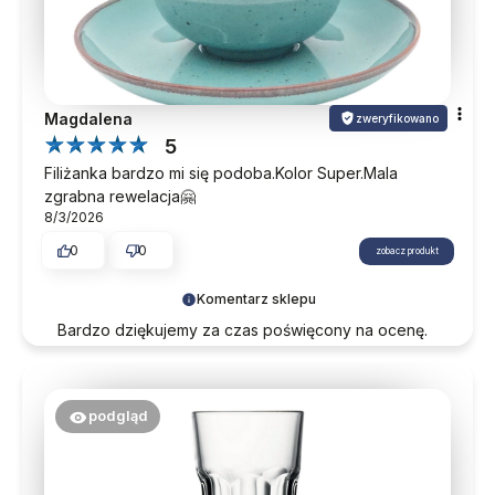
Magdalena
zweryfikowano
5
Filiżanka bardzo mi się podoba.Kolor Super.Mala
zgrabna rewelacja🤗
8/3/2026
0
0
zobacz produkt
Komentarz sklepu
Bardzo dziękujemy za czas poświęcony na ocenę.
Cieszymy się, że zakupy przebiegły
bezproblemowo. Zapraszamy do ponownych
odwiedzin.
podgląd