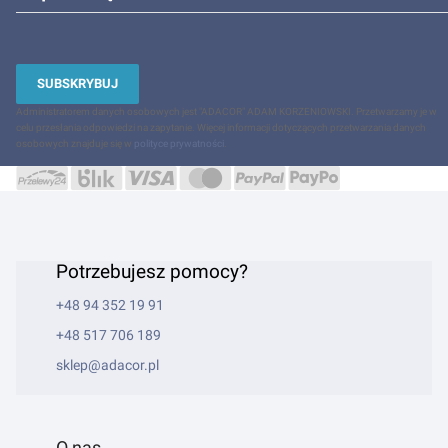
SUBSKRYBUJ
Administratorem danych osobowych jest "ADACOR" ADAM KORZENIOWSKI. Przetwarzamy je w
celu przesłania odpowiedzi na zapytanie. Więcej informacji dotyczących przetwarzania danych
osobowych znajduje się w
polityce prywatności
.
Potrzebujesz pomocy?
+48 94 352 19 91
+48 517 706 189
sklep@adacor.pl
O nas