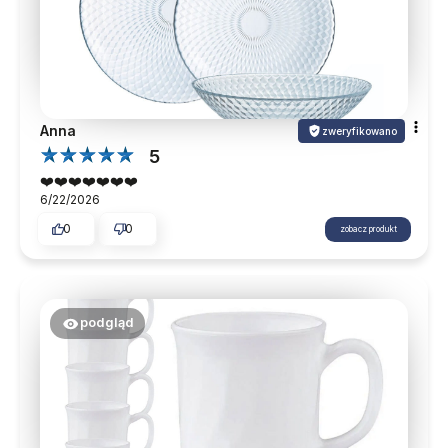
Anna
zweryfikowano
5
❤️❤️❤️❤️❤️❤️❤️
6/22/2026
0
0
zobacz produkt
podgląd