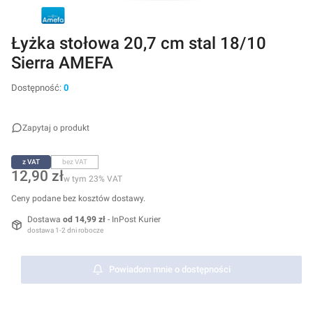
Łyżka stołowa 20,7 cm stal 18/10
Sierra AMEFA
Dostępność:
0
Zapytaj o produkt
z VAT
bez VAT
Cena
12,90 zł
w tym 23% VAT
w tym
23%
VAT
Ceny podane bez kosztów dostawy.
Dostawa
od 14,99 zł
- InPost Kurier
dostawa 1-2 dni robocze
Powiadom mnie o dostępności