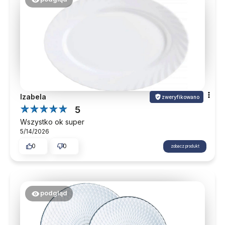
Izabela
zweryfikowano
5
Wszystko ok super
5/14/2026
0
0
zobacz produkt
podgląd