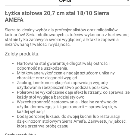
OPIS
Łyżka stołowa 20,7 cm stal 18/10 Sierra
AMEFA
Sierra to idealny wybór dla profesjonalistów oraz miłośników
kulinariów! Seria młotkowanych sztućców wykonana z hartowanej
stal nie tylko zachwyca swoim wyglądem, ale także zapewnia
niezrównaną trwałość i wydajność.
Zalety produktu:
Hartowana stal gwarantuje długotrwałą ostrość i
odporność na uszkodzenia.
Młotkowane wykończenie nadaje sztućcom unikalny
charakter oraz elegancki wygląd.
Zaokrąglone końce rękojeści zapewniają wygodę
użytkowania i bezpieczeństwo podczas posiłków.
Polerowane wykończenie daje efekt lustrzany, co sprawia, że
każdy stół wygląda bardziej stylowo.
Wszechstronność zastosowania - idealne zarówno do
użytku domowego, jak i gastronomii – sprawdzą się w
każdej sytuacji!
Dodaj odrobinę luksusu do swojej kuchni lub restauracji
dzięki nożom stołowym Sierra Amefa. Zainwestuj w jakość,
która przetrwa próbę czasu.
Cechy produktu: