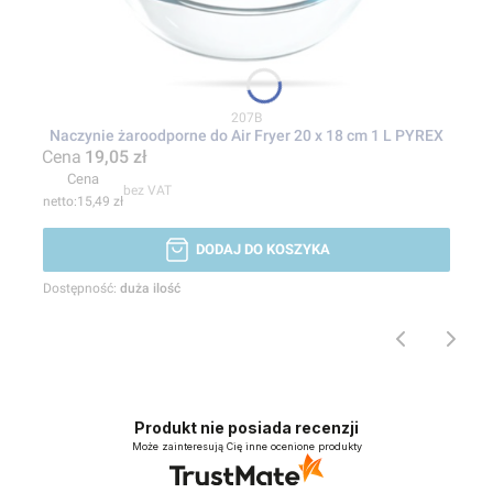
Kod produktu
207B
Naczynie żaroodporne do Air Fryer 20 x 18 cm 1 L PYREX
Cena
19,05 zł
Cena
bez VAT
15,49 zł
DODAJ DO KOSZYKA
Dostępność:
duża ilość
Produkt nie posiada recenzji
Może zainteresują Cię inne ocenione produkty