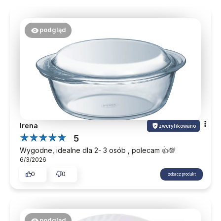
podgląd
Irena
zweryfikowano
5
Wygodne, idealne dla 2- 3 osób , polecam 👍️💯
6/3/2026
0
0
zobacz produkt
podgląd