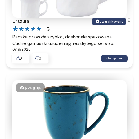
Urszula
zweryfikowano
5
Paczka przyszła szybko, doskonale spakowana.
Cudne garnuszki uzupełniają resztę tego serwisu.
6/19/2026
0
0
zobacz produkt
podgląd