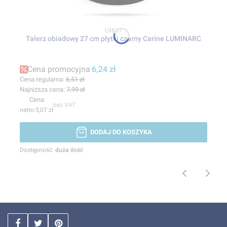
Kod produktu
L9817
Talerz obiadowy 27 cm płytki czarny Carine LUMINARC
Cena promocyjna
6,24 zł
Cena regularna:
6,51 zł
Najniższa cena:
7,99 zł
Cena
bez VAT
5,07 zł
DODAJ DO KOSZYKA
Dostępność:
duża ilość