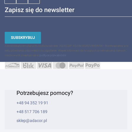
Zapisz się do newsletter
SUBSKRYBUJ
Administratorem danych osobowych jest "ADACOR" ADAM KORZENIOWSKI. Przetwarzamy je w
celu przesłania odpowiedzi na zapytanie. Więcej informacji dotyczących przetwarzania danych
osobowych znajduje się w
polityce prywatności
.
Potrzebujesz pomocy?
+48 94 352 19 91
+48 517 706 189
sklep@adacor.pl