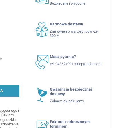
Bezpieczne i wygodne
Darmowa dostawa
Zamówień o wartości powyżej
300 zł
Masz pytania?
er
tel. 943521991 sklep@adacor.pl
Gwarancja bezpiecznej
KA
dostawy
Zobacz jak pakujemy
 wygodnego i
. Szklany
bego szkła
Faktura z odroczonym
uszkodzenia
terminem