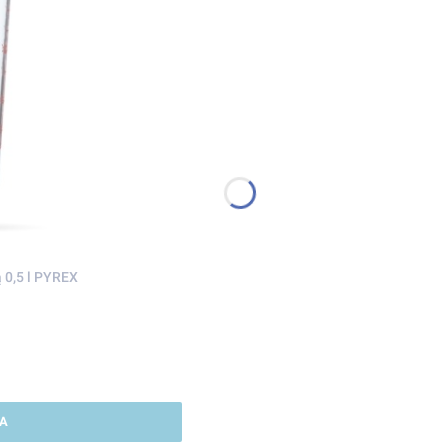
 0,5 l PYREX
A