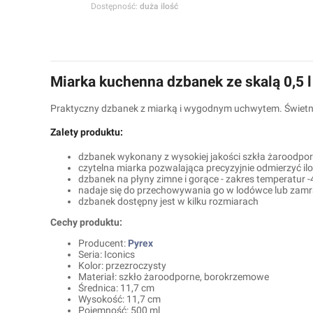
Dostępność:
duża ilość
Miarka kuchenna dzbanek ze skalą 0,5 
Praktyczny dzbanek z miarką i wygodnym uchwytem. Świetni
Zalety produktu:
dzbanek wykonany z wysokiej jakości szkła żaroodpo
czytelna miarka pozwalająca precyzyjnie odmierzyć il
dzbanek na płyny zimne i gorące - zakres temperatur 
nadaje się do przechowywania go w lodówce lub zam
dzbanek dostępny jest w kilku rozmiarach
Cechy produktu:
Producent:
Pyrex
Seria: Iconics
Kolor: przezroczysty
Materiał: szkło żaroodporne, borokrzemowe
Średnica: 11,7 cm
Wysokość: 11,7 cm
Pojemność: 500 ml