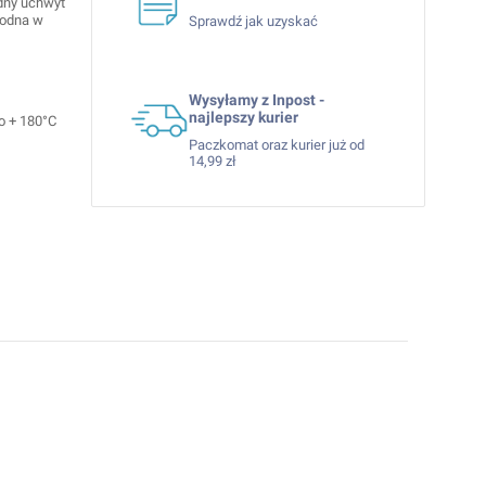
odny uchwyt
godna w
Sprawdź jak uzyskać
Wysyłamy z Inpost -
najlepszy kurier
o + 180°C
Paczkomat oraz kurier już od
14,99 zł