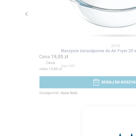
Kod produktu
207B
Naczynie żaroodporne do Air Fryer 20 
Cena
19,05 zł
Cena
bez VAT
15,49 zł
DODAJ DO KOSZYK
Dostępność:
duża ilość