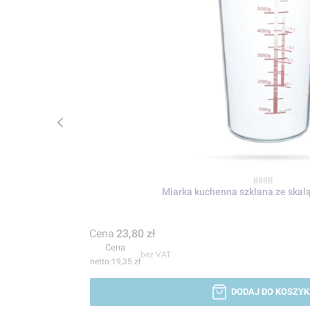
Kod produktu
888B
Miarka kuchenna szklana ze skalą
Cena
23,80 zł
Cena
bez VAT
19,35 zł
DODAJ DO KOSZYK