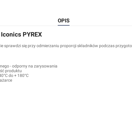
OPIS
l Iconics PYREX
e sprawdzi się przy odmierzaniu proporcji składników podczas przygo
rnego - odporny na zarysowania
ość produktu
-40°C do + 180°C
rażarce