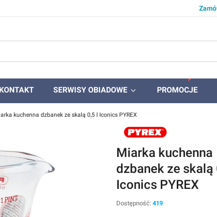
Zamów
KONTAKT
SERWISY OBIADOWE
PROMOCJE
arka kuchenna dzbanek ze skalą 0,5 l Iconics PYREX
Miarka kuchenna
dzbanek ze skalą 
Iconics PYREX
Dostępność:
419