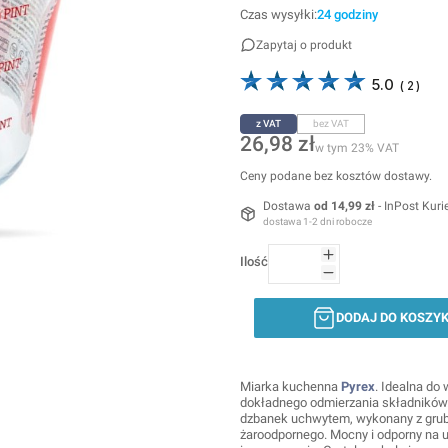
Czas wysyłki:
24 godziny
Zapytaj o produkt
5.0
(
2
)
z VAT
bez VAT
Cena
26,98 zł
w tym 23% VAT
w tym
23%
VAT
Ceny podane bez kosztów dostawy.
Dostawa
od 14,99 zł
- InPost Kuri
dostawa 1-2 dni robocze
Ilość
DODAJ DO KOSZY
Miarka kuchenna
Pyrex
. Idealna do
dokładnego odmierzania składników
dzbanek uchwytem, wykonany z gru
żaroodpornego. Mocny i odporny na 