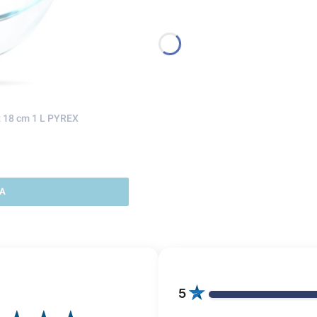
x 18 cm 1 L PYREX
A
5