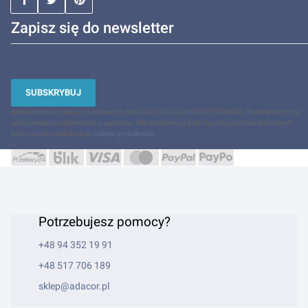
Zapisz się do newsletter
SUBSKRYBUJ
Administratorem danych osobowych jest "ADACOR" ADAM KORZENIOWSKI. Przetwarzamy je w
celu przesłania odpowiedzi na zapytanie. Więcej informacji dotyczących przetwarzania danych
osobowych znajduje się w
polityce prywatności
.
Potrzebujesz pomocy?
+48 94 352 19 91
+48 517 706 189
sklep@adacor.pl