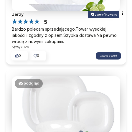
Jerzy
zweryfikowano
5
Bardzo polecam sprzedającego.Towar wysokiej
jakości i zgodny z opisem.Szybka dostawa.Na pewno
wrócę z nowymi zakupami.
5/25/2026
0
0
zobacz produkt
podgląd