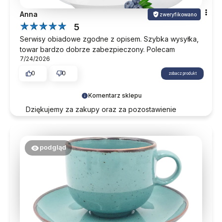
Anna
zweryfikowano
5
Serwisy obiadowe zgodne z opisem. Szybka wysyłka,
towar bardzo dobrze zabezpieczony. Polecam
7/24/2026
0
0
zobacz produkt
Komentarz sklepu
Dziękujemy za zakupy oraz za pozostawienie
opinii. Mamy nadzieję, że nasza oferta odpowie na
Państwa potrzeby również w przyszłości.
podgląd