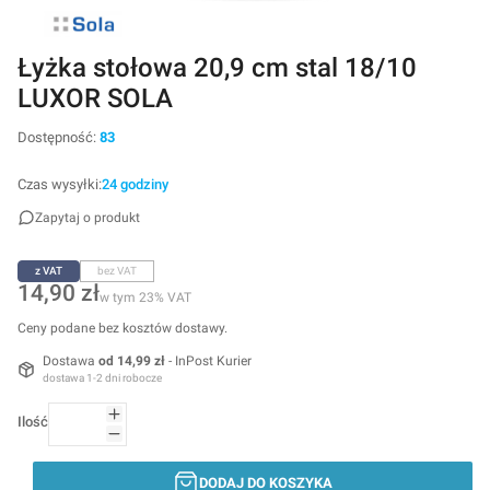
Łyżka stołowa 20,9 cm stal 18/10
LUXOR SOLA
Dostępność:
83
Czas wysyłki:
24 godziny
Zapytaj o produkt
z VAT
bez VAT
Cena
14,90 zł
w tym 23% VAT
w tym
23%
VAT
Ceny podane bez kosztów dostawy.
Dostawa
od 14,99 zł
- InPost Kurier
dostawa 1-2 dni robocze
Ilość
DODAJ DO KOSZYKA