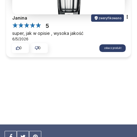
Janina
zweryfikowano
5
super, jak w opisie , wysoka jakość
6/5/2026
0
0
zobacz produkt