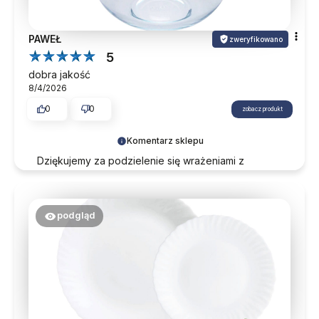
PAWEŁ
zweryfikowano
5
dobra jakość
8/4/2026
0
0
zobacz produkt
Komentarz sklepu
Dziękujemy za podzielenie się wrażeniami z
zakupów. Do zobaczenia przy kolejnych
zamówieniach.
podgląd