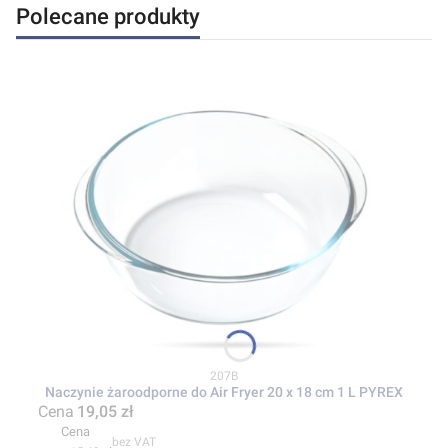
Polecane produkty
Kod produktu
207B
Naczynie żaroodporne do Air Fryer 20 x 18 cm 1 L PYREX
Cena
19,05 zł
Cena
bez VAT