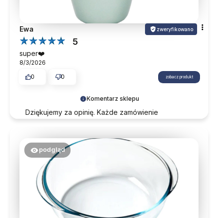
Ewa
zweryfikowano
5
super❤️
8/3/2026
0
0
zobacz produkt
Komentarz sklepu
Dziękujemy za opinię. Każde zamówienie
traktujemy indywidualnie, dbając o najwyższe
standardy na każdym etapie. Mamy nadzieję na
ponowny kontakt w przyszłości.
podgląd