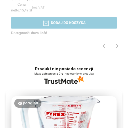
Cena
bez VAT
15,49 zł
DODAJ DO KOSZYKA
Dostępność:
duża ilość
Produkt nie posiada recenzji
Może zainteresują Cię inne ocenione produkty
podgląd