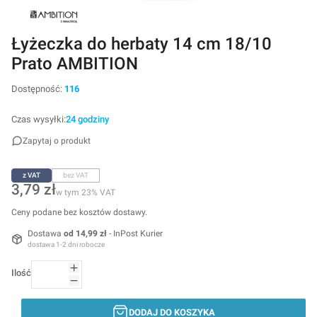
Łyżeczka do herbaty 14 cm 18/10
Prato AMBITION
Dostępność:
116
Czas wysyłki:
24 godziny
Zapytaj o produkt
z VAT
bez VAT
Cena
3,79 zł
w tym 23% VAT
w tym
23%
VAT
Ceny podane bez kosztów dostawy.
Dostawa
od 14,99 zł
- InPost Kurier
dostawa 1-2 dni robocze
Ilość
DODAJ DO KOSZYKA