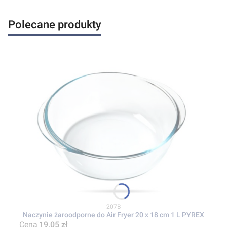
Polecane produkty
Kod produktu
207B
Naczynie żaroodporne do Air Fryer 20 x 18 cm 1 L PYREX
Cena
19,05 zł