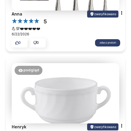
Anna
zweryfikowano
5
💪💯❤️❤️❤️❤️❤️
6/22/2026
0
0
zobacz produkt
podgląd
Henryk
zweryfikowano