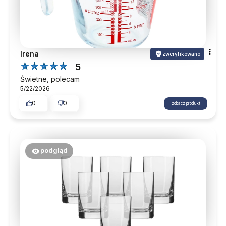
Irena
zweryfikowano
5
Świetne, polecam
5/22/2026
0
0
zobacz produkt
podgląd