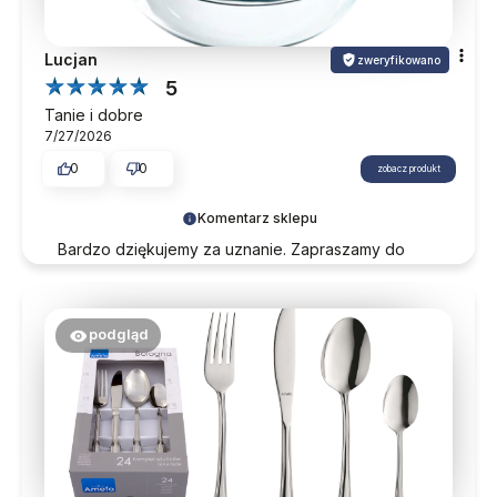
Lucjan
zweryfikowano
5
Tanie i dobre
7/27/2026
0
0
zobacz produkt
Komentarz sklepu
Bardzo dziękujemy za uznanie. Zapraszamy do
śledzenia naszej oferty.
podgląd