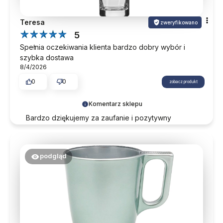
Teresa
zweryfikowano
5
Spełnia oczekiwania klienta bardzo dobry wybór i
szybka dostawa
8/4/2026
0
0
zobacz produkt
Komentarz sklepu
Bardzo dziękujemy za zaufanie i pozytywny
komentarz. Zapraszamy ponownie przy okazji
kolejnych zakupów.
podgląd