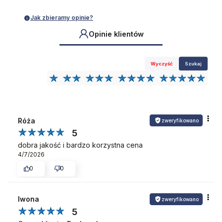
Jak zbieramy opinie?
Opinie klientów
Wyczyść
Szukaj
Róża
zweryfikowano
5
dobra jakość i bardzo korzystna cena
4/7/2026
0
0
Iwona
zweryfikowano
5