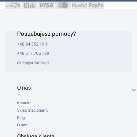
Potrzebujesz pomocy?
+48 94 352 19 91
+48 517 706 189
sklep@adacor.pl
Linki w stopce
O nas
Kontakt
Sklep Stacjonarny
Blog
O nas
Obsługa klienta