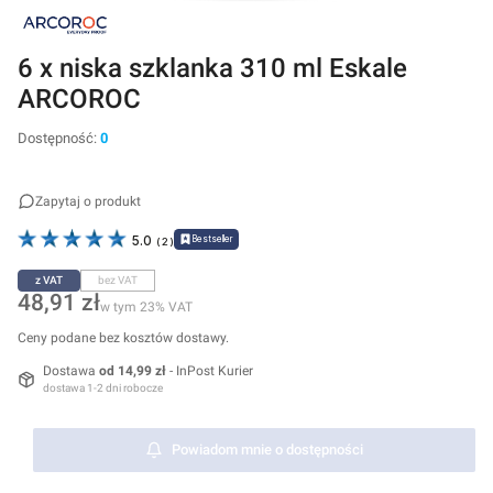
6 x niska szklanka 310 ml Eskale
ARCOROC
Dostępność:
0
Zapytaj o produkt
Bestseller
5.0
(
2
)
z VAT
bez VAT
Cena
48,91 zł
w tym 23% VAT
w tym
23%
VAT
Ceny podane bez kosztów dostawy.
Dostawa
od 14,99 zł
- InPost Kurier
dostawa 1-2 dni robocze
Powiadom mnie o dostępności