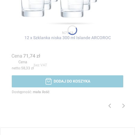
Kod produktu
N7543
12 x Szklanka niska 300 ml Islande ARCOROC
Cena
71,74 zł
Cena
bez VAT
58,33 zł
DODAJ DO KOSZYKA
Dostępność:
mała ilość