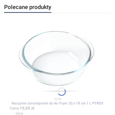
Polecane produkty
Kod produktu
207B
Naczynie żaroodporne do Air Fryer 20 x 18 cm 1 L PYREX
Cena
19,05 zł
Cena