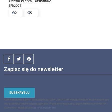
Ocena klienta:
Doskonale
5/1/2026
0
0
Zapisz się do newsletter
SUBSKRYBUJ
Administratorem danych osobowych jest "ADACOR" ADAM KORZENIOWSKI. Przetwarzamy je w
celu przesłania odpowiedzi na zapytanie. Więcej informacji dotyczących przetwarzania danych
osobowych znajduje się w
polityce prywatności
.