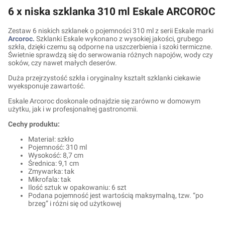
6 x niska szklanka 310 ml Eskale ARCOROC
Zestaw 6 niskich szklanek o pojemności 310 ml z serii Eskale marki
Arcoroc.
Szklanki Eskale wykonano z wysokiej jakości, grubego
szkła, dzięki czemu są odporne na uszczerbienia i szoki termiczne.
Świetnie sprawdzą się do serwowania różnych napojów, wody czy
soków, czy nawet małych deserów.
Duża przejrzystość szkła i oryginalny kształt szklanki ciekawie
wyeksponuje zawartość.
Eskale Arcoroc doskonale odnajdzie się zarówno w domowym
użytku, jak i w profesjonalnej gastronomii.
Cechy produktu:
Materiał: szkło
Pojemność: 310 ml
Wysokość: 8,7 cm
Średnica: 9,1 cm
Zmywarka: tak
Mikrofala: tak
Ilość sztuk w opakowaniu: 6 szt
Podana pojemność jest wartością maksymalną, tzw. “po
brzeg” i różni się od użytkowej