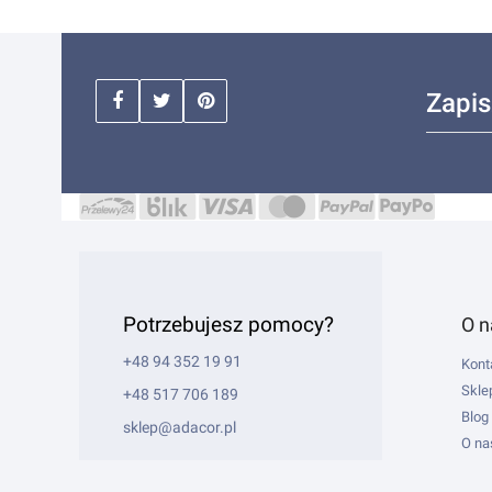
Zapis
Potrzebujesz pomocy?
Li
O n
+48 94 352 19 91
Kont
Skle
+48 517 706 189
Blog
sklep@adacor.pl
O na