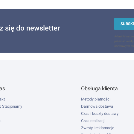
SUBSK
z się do newsletter
Administrator
przesłania odp
osobowych zna
nki w stopce
as
Obsługa klienta
akt
Metody płatności
p Stacjonarny
Darmowa dostawa
Czas i koszty dostawy
s
Czas realizacji
Zwroty i reklamacje