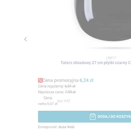
Kod produktu
L9817
Talerz obiadowy 27 cm płytki czarny
Cena promocyjna
6,24 zł
Cena regularna:
6,51 zł
Najniższa cena:
7,99 zł
Cena
bez VAT
5,07 zł
DODAJ DO KOSZYK
Dostępność:
duża ilość