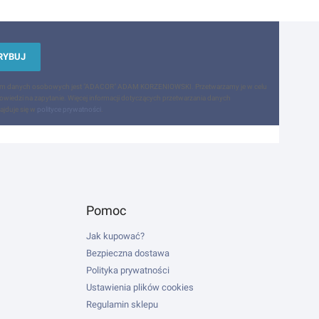
RYBUJ
em danych osobowych jest "ADACOR" ADAM KORZENIOWSKI. Przetwarzamy je w celu
owiedzi na zapytanie. Więcej informacji dotyczących przetwarzania danych
jduje się w
polityce prywatności
.
Pomoc
Jak kupować?
Bezpieczna dostawa
Polityka prywatności
Ustawienia plików cookies
Regulamin sklepu