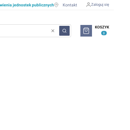
Zaloguj się
ienia jednostek publicznych
Kontakt
Produkty w koszyku: 0. Zob
KOSZYK
Wyczyść
Szukaj