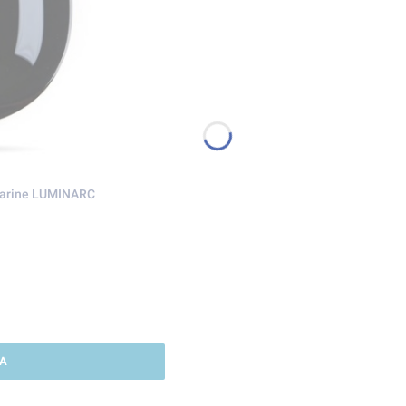
 Carine LUMINARC
A