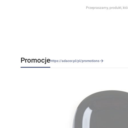
Przepraszamy, produkt, któr
Promocje
https://adacor.pl/pl/promotions